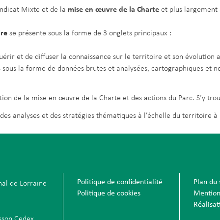
ndicat Mixte et de la
mise en œuvre de la Charte
et plus largement a
ire
se présente sous la forme de 3 onglets principaux :
érir et de diffuser la connaissance sur le territoire et son évolution 
s sous la forme de données brutes et analysées, cartographiques et n
tion de la mise en œuvre de la Charte et des actions du Parc. S’y tro
es analyses et des stratégies thématiques à l’échelle du territoire à 
Politique de confidentialité
Plan du 
nal de Lorraine
Politique de cookies
Mention
Réalisa
sson Cedex