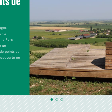
nts de
ages
ents
 le Parc
e un
de points de
découverte en