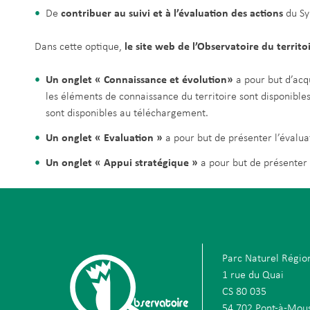
De
contribuer au suivi et à l’évaluation
des actions
du Sy
Dans cette optique,
le site web de l’Observatoire du territo
Un onglet « Connaissance et évolution»
a pour but d’acqu
les éléments de connaissance du territoire sont disponible
sont disponibles au téléchargement.
Un onglet « Evaluation »
a pour but de présenter l’évalua
Un onglet « Appui stratégique »
a pour but de présenter d
Parc Naturel Régio
1 rue du Quai
CS 80 035
54 702 Pont-à-Mou