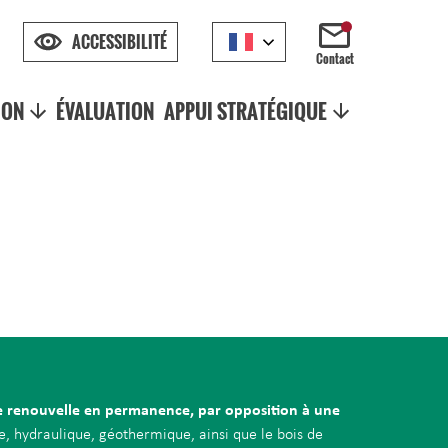
ACCESSIBILITÉ
Contact
ION
ÉVALUATION
APPUI STRATÉGIQUE
re renouvelle en permanence, par opposition à une
ire, hydraulique, géothermique, ainsi que le bois de