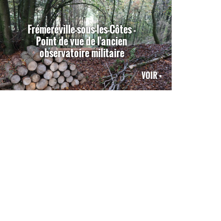
Frémeréville-sous-les-Côtes -
Point de vue de l'ancien
observatoire militaire
VOIR +