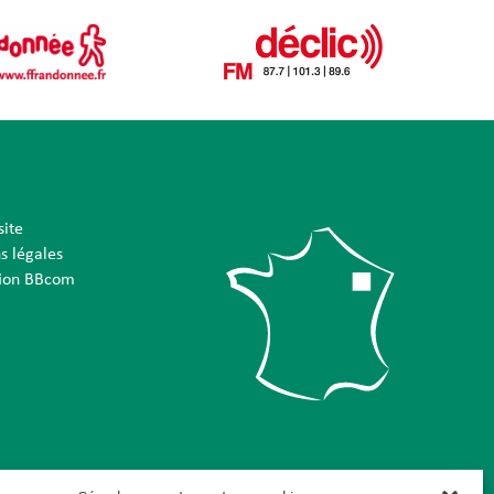
site
s légales
tion BBcom