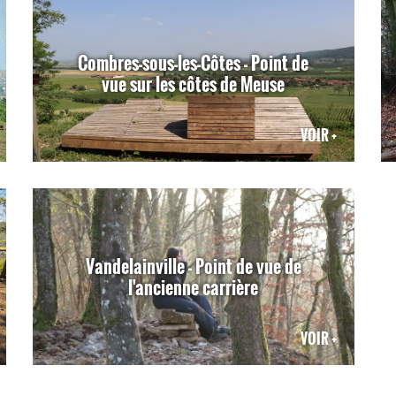
Combres-sous-les-Côtes - Point de
vue sur les côtes de Meuse
VOIR +
Vandelainville - Point de vue de
l'ancienne carrière
VOIR +