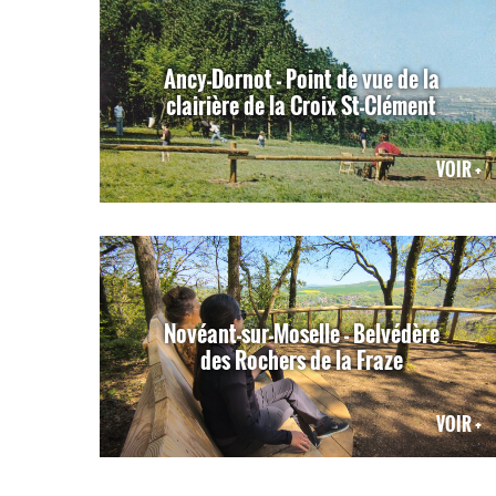
Ancy-Dornot - Point de vue de la
clairière de la Croix St-Clément
VOIR +
Novéant-sur-Moselle - Belvédère
des Rochers de la Fraze
VOIR +