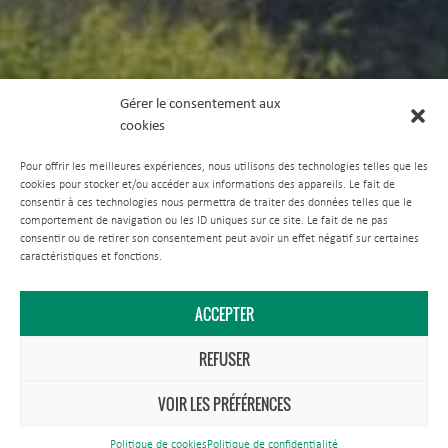
Gérer le consentement aux
cookies
Pour offrir les meilleures expériences, nous utilisons des technologies telles que les
cookies pour stocker et/ou accéder aux informations des appareils. Le fait de
consentir à ces technologies nous permettra de traiter des données telles que le
comportement de navigation ou les ID uniques sur ce site. Le fait de ne pas
consentir ou de retirer son consentement peut avoir un effet négatif sur certaines
caractéristiques et fonctions.
ACCEPTER
REFUSER
VOIR LES PRÉFÉRENCES
Politique de cookies
Politique de confidentialité