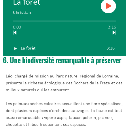
La forêt
Christian
0:00
3:16
La forêt
3:16
6. Une biodiversité remarquable à préserver
Léo, chargé de mission au Parc naturel régional de Lorraine,
présente la richesse écologique des Rochers de la Fraze et des
milieux naturels qui les entourent.
Les pelouses sèches calcaires accueillent une flore spécialisée,
dont plusieurs espèces d’orchidées sauvages. La faune est tout
aussi remarquable : vipère aspic, faucon pèlerin, pic noir,
chouette et hibou fréquentent ces espaces.