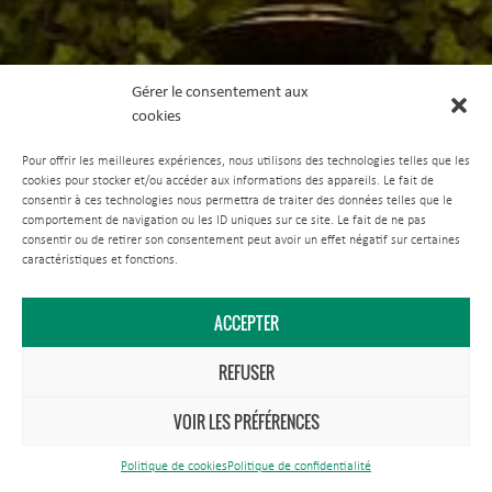
Gérer le consentement aux
cookies
Pour offrir les meilleures expériences, nous utilisons des technologies telles que les
cookies pour stocker et/ou accéder aux informations des appareils. Le fait de
consentir à ces technologies nous permettra de traiter des données telles que le
comportement de navigation ou les ID uniques sur ce site. Le fait de ne pas
consentir ou de retirer son consentement peut avoir un effet négatif sur certaines
caractéristiques et fonctions.
ACCEPTER
REFUSER
VOIR LES PRÉFÉRENCES
Politique de cookies
Politique de confidentialité