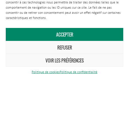
consentir à ces technologies nous permettra de traiter des données telles que le
comportement de navigation ou les ID uniques sur ce site. Le fait de ne pas
consentir ou de retirer son consentement peut avoir un effet négatif sur certaines
caractéristiques et fonctions.
ACCEPTER
REFUSER
VOIR LES PRÉFÉRENCES
Parc Naturel Régional de Lorraine
1 rue du Quai
Politique de cookies
Politique de confidentialité
CS 80 035
54 702 Pont-à-Mousson Cedex
Tél.
03 83 81 67 67
Nous contacter
Politique de confidentialité