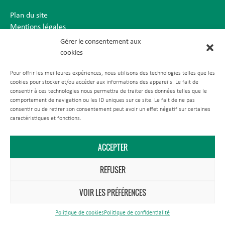
Plan du site
Mentions légales
Réalisation BBcom
Gérer le consentement aux
cookies
Pour offrir les meilleures expériences, nous utilisons des technologies telles que les
cookies pour stocker et/ou accéder aux informations des appareils. Le fait de
consentir à ces technologies nous permettra de traiter des données telles que le
comportement de navigation ou les ID uniques sur ce site. Le fait de ne pas
consentir ou de retirer son consentement peut avoir un effet négatif sur certaines
caractéristiques et fonctions.
ACCEPTER
REFUSER
VOIR LES PRÉFÉRENCES
Politique de cookies
Politique de confidentialité